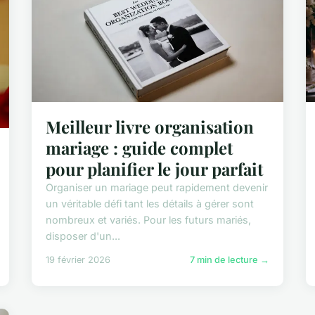
Meilleur livre organisation
mariage : guide complet
pour planifier le jour parfait
Organiser un mariage peut rapidement devenir
un véritable défi tant les détails à gérer sont
nombreux et variés. Pour les futurs mariés,
disposer d'un...
19 février 2026
7 min de lecture →