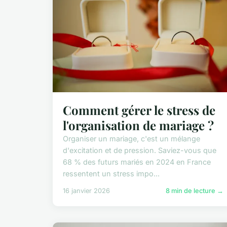
Comment gérer le stress de
l'organisation de mariage ?
Organiser un mariage, c'est un mélange
d'excitation et de pression. Saviez-vous que
68 % des futurs mariés en 2024 en France
ressentent un stress impo...
16 janvier 2026
8 min de lecture →