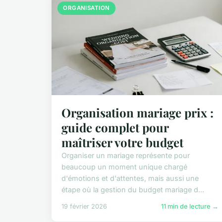
ORGANISATION
Organisation mariage prix :
guide complet pour
maîtriser votre budget
Organiser un mariage représente pour
beaucoup un moment unique chargé
d'émotions et d'attentes, mais aussi une
étape où la gestion du budget mariage d...
19 février 2026
11 min de lecture →