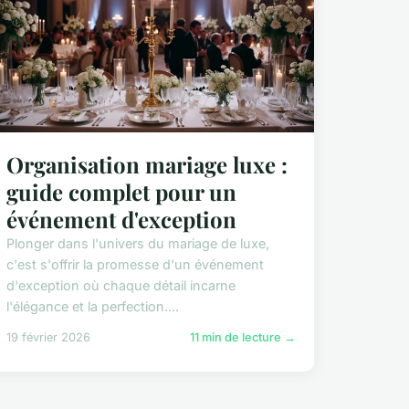
Organisation mariage luxe :
guide complet pour un
événement d'exception
Plonger dans l'univers du mariage de luxe,
c'est s'offrir la promesse d'un événement
d'exception où chaque détail incarne
l'élégance et la perfection....
19 février 2026
11 min de lecture →